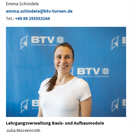
Emma Schindele
emma.schindele@btv-turnen.de
Tel.:
+49 89 255553244
Lehrgangsverwaltung Basis- und Aufbaumodule
Julia Morgenroth