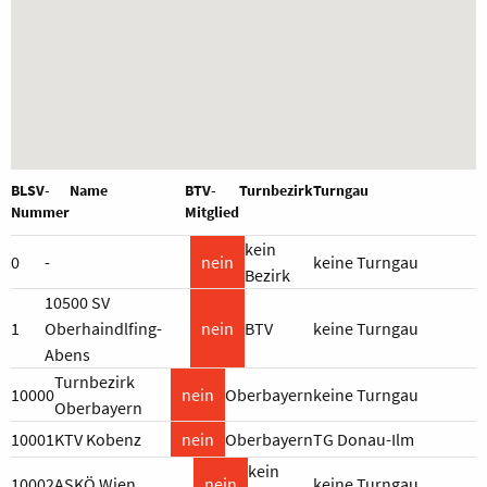
BLSV-
Name
BTV-
Turnbezirk
Turngau
Nummer
Mitglied
kein
0
-
nein
keine Turngau
Bezirk
10500 SV
1
Oberhaindlfing-
nein
BTV
keine Turngau
Abens
Turnbezirk
10000
nein
Oberbayern
keine Turngau
Oberbayern
10001
KTV Kobenz
nein
Oberbayern
TG Donau-Ilm
kein
10002
ASKÖ Wien
nein
keine Turngau