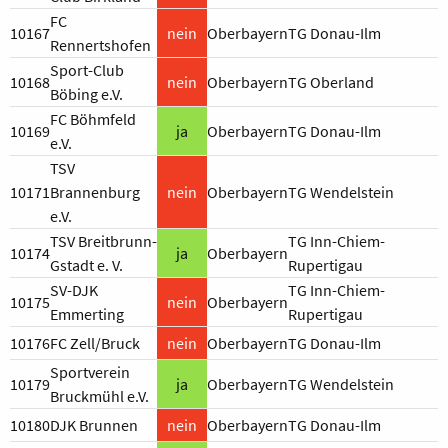
FC
10167
nein
Oberbayern
TG Donau-Ilm
Rennertshofen
Sport-Club
10168
nein
Oberbayern
TG Oberland
Böbing e.V.
FC Böhmfeld
10169
ja
Oberbayern
TG Donau-Ilm
e.V.
TSV
10171
Brannenburg
nein
Oberbayern
TG Wendelstein
e.V.
TSV Breitbrunn-
TG Inn-Chiem-
10174
ja
Oberbayern
Gstadt e. V.
Rupertigau
SV-DJK
TG Inn-Chiem-
10175
nein
Oberbayern
Emmerting
Rupertigau
10176
FC Zell/Bruck
nein
Oberbayern
TG Donau-Ilm
Sportverein
10179
ja
Oberbayern
TG Wendelstein
Bruckmühl e.V.
10180
DJK Brunnen
nein
Oberbayern
TG Donau-Ilm