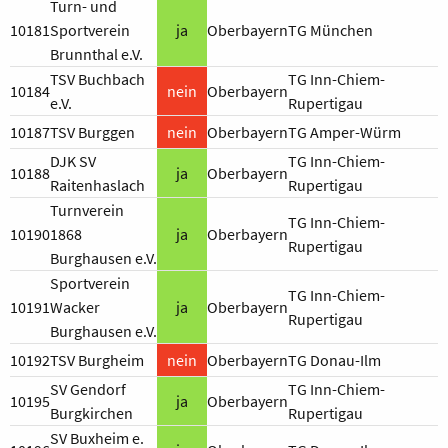
Turn- und
10181
Sportverein
ja
Oberbayern
TG München
Brunnthal e.V.
TSV Buchbach
TG Inn-Chiem-
10184
nein
Oberbayern
e.V.
Rupertigau
10187
TSV Burggen
nein
Oberbayern
TG Amper-Würm
DJK SV
TG Inn-Chiem-
10188
ja
Oberbayern
Raitenhaslach
Rupertigau
Turnverein
TG Inn-Chiem-
10190
1868
ja
Oberbayern
Rupertigau
Burghausen e.V.
Sportverein
TG Inn-Chiem-
10191
Wacker
ja
Oberbayern
Rupertigau
Burghausen e.V.
10192
TSV Burgheim
nein
Oberbayern
TG Donau-Ilm
SV Gendorf
TG Inn-Chiem-
10195
ja
Oberbayern
Burgkirchen
Rupertigau
SV Buxheim e.