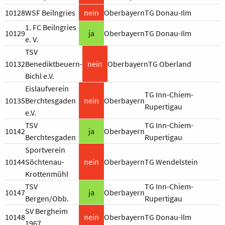
10128
WSF Beilngries
nein
Oberbayern
TG Donau-Ilm
1. FC Beilngries
10129
ja
Oberbayern
TG Donau-Ilm
e. V.
TSV
10132
Benediktbeuern-
nein
Oberbayern
TG Oberland
Bichl e.V.
Eislaufverein
TG Inn-Chiem-
10135
Berchtesgaden
nein
Oberbayern
Rupertigau
e.V.
TSV
TG Inn-Chiem-
10142
ja
Oberbayern
Berchtesgaden
Rupertigau
Sportverein
10144
Söchtenau-
nein
Oberbayern
TG Wendelstein
Krottenmühl
TSV
TG Inn-Chiem-
10147
ja
Oberbayern
Bergen/Obb.
Rupertigau
SV Bergheim
10148
nein
Oberbayern
TG Donau-Ilm
1967