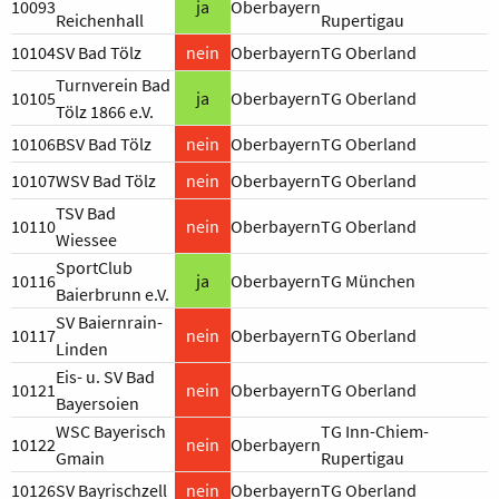
10093
ja
Oberbayern
Reichenhall
Rupertigau
10104
SV Bad Tölz
nein
Oberbayern
TG Oberland
Turnverein Bad
10105
ja
Oberbayern
TG Oberland
Tölz 1866 e.V.
10106
BSV Bad Tölz
nein
Oberbayern
TG Oberland
10107
WSV Bad Tölz
nein
Oberbayern
TG Oberland
TSV Bad
10110
nein
Oberbayern
TG Oberland
Wiessee
SportClub
10116
ja
Oberbayern
TG München
Baierbrunn e.V.
SV Baiernrain-
10117
nein
Oberbayern
TG Oberland
Linden
Eis- u. SV Bad
10121
nein
Oberbayern
TG Oberland
Bayersoien
WSC Bayerisch
TG Inn-Chiem-
10122
nein
Oberbayern
Gmain
Rupertigau
10126
SV Bayrischzell
nein
Oberbayern
TG Oberland