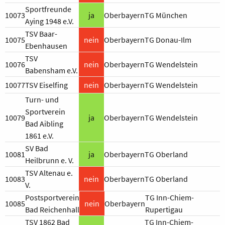
Sportfreunde
10073
ja
Oberbayern
TG München
Aying 1948 e.V.
TSV Baar-
10075
nein
Oberbayern
TG Donau-Ilm
Ebenhausen
TSV
10076
nein
Oberbayern
TG Wendelstein
Babensham e.V.
10077
TSV Eiselfing
nein
Oberbayern
TG Wendelstein
Turn- und
Sportverein
10079
ja
Oberbayern
TG Wendelstein
Bad Aibling
1861 e.V.
SV Bad
10081
ja
Oberbayern
TG Oberland
Heilbrunn e. V.
TSV Altenau e.
10083
nein
Oberbayern
TG Oberland
V.
Postsportverein
TG Inn-Chiem-
10085
nein
Oberbayern
Bad Reichenhall
Rupertigau
TSV 1862 Bad
TG Inn-Chiem-