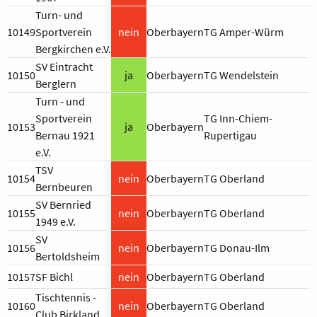
Turn- und
10149
Sportverein
nein
Oberbayern
TG Amper-Würm
Bergkirchen e.V.
SV Eintracht
10150
ja
Oberbayern
TG Wendelstein
Berglern
Turn - und
Sportverein
TG Inn-Chiem-
10153
ja
Oberbayern
Bernau 1921
Rupertigau
e.V.
TSV
10154
nein
Oberbayern
TG Oberland
Bernbeuren
SV Bernried
10155
nein
Oberbayern
TG Oberland
1949 e.V.
SV
10156
nein
Oberbayern
TG Donau-Ilm
Bertoldsheim
10157
SF Bichl
nein
Oberbayern
TG Oberland
Tischtennis -
10160
nein
Oberbayern
TG Oberland
Club Birkland