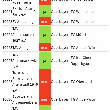
Rosenheim
Skiclub Aising-
10021
ja
Oberbayern
TG Wendelstein
Pang e.V.
10023
SV Albaching
nein
Oberbayern
TG Wendelstein
TSV
10024
Allershausen
ja
Oberbayern
TG München
1927 e.V.
10025
TSV Alling
nein
Oberbayern
TG Amper-Würm
TSV
TG Inn-Chiem-
10027
Altenmarkt/Alz
ja
Oberbayern
Rupertigau
e. V.
Turn- und
Sportverein
10028
nein
Oberbayern
TG Oberland
Altenstadt 1946
e.V.
Sportverein
10030
nein
Oberbayern
TG Amper-Würm
Althegnenberg
TSV