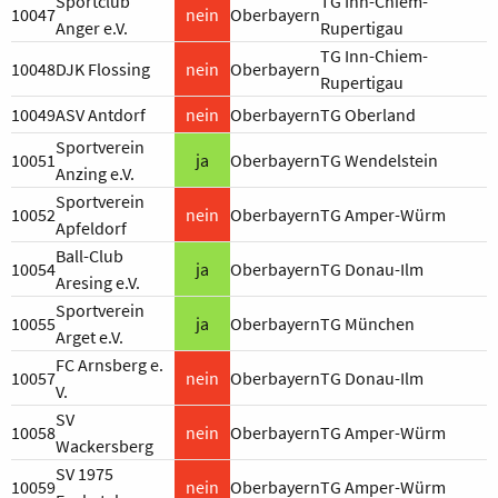
Sportclub
TG Inn-Chiem-
10047
nein
Oberbayern
Anger e.V.
Rupertigau
TG Inn-Chiem-
10048
DJK Flossing
nein
Oberbayern
Rupertigau
10049
ASV Antdorf
nein
Oberbayern
TG Oberland
Sportverein
10051
ja
Oberbayern
TG Wendelstein
Anzing e.V.
Sportverein
10052
nein
Oberbayern
TG Amper-Würm
Apfeldorf
Ball-Club
10054
ja
Oberbayern
TG Donau-Ilm
Aresing e.V.
Sportverein
10055
ja
Oberbayern
TG München
Arget e.V.
FC Arnsberg e.
10057
nein
Oberbayern
TG Donau-Ilm
V.
SV
10058
nein
Oberbayern
TG Amper-Würm
Wackersberg
SV 1975
10059
nein
Oberbayern
TG Amper-Würm