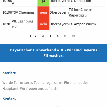
10196
ja
Oberbayern
TG Donau-Ilm
V.
TG Inn-Chiem-
10198
TSV Chieming
nein
Oberbayern
Rupertigau
VfL Egenburg
10201
nein
Oberbayern
TG Amper-Würm
e.V.
1
2
3
4
5
»
»»
Bayerischer Turnverband e. V. - Wir sind Bayerns
Fitmacher!
Karriere
Werde Teil unseres Teams - egal ob im Ehrenamt oder
Hauptamt. Wir freuen uns auf dich!
Kontakt