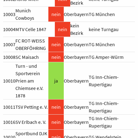
Bezirk
Munich
10003
nein
Oberbayern
TG München
Cowboys
kein
10004
MTV Celle 1847
nein
keine Turngau
Bezirk
FC ROT-WEISS
10007
nein
Oberbayern
TG München
OBERFÖHRING
10008
SC Maisach
nein
Oberbayern
TG Amper-Würm
Turn - und
Sportverein
TG Inn-Chiem-
10010
Prien am
ja
Oberbayern
Rupertigau
Chiemsee e.V.
1878
TG Inn-Chiem-
10011
TSV Petting e. V.
nein
Oberbayern
Rupertigau
TG Inn-Chiem-
10016
SV Erlbach e. V.
nein
Oberbayern
Rupertigau
Sportbund DJK
10020
nein
Oberbayern
TG Wendelstein