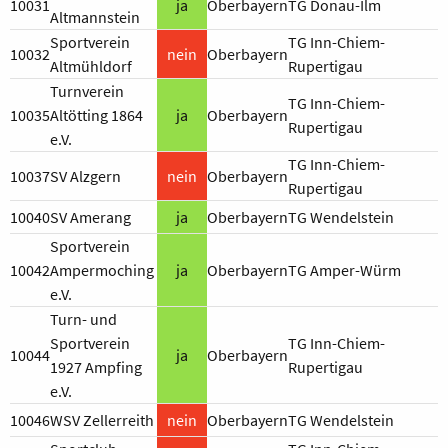
10031
ja
Oberbayern
TG Donau-Ilm
Altmannstein
Sportverein
TG Inn-Chiem-
10032
nein
Oberbayern
Altmühldorf
Rupertigau
Turnverein
TG Inn-Chiem-
10035
Altötting 1864
ja
Oberbayern
Rupertigau
e.V.
TG Inn-Chiem-
10037
SV Alzgern
nein
Oberbayern
Rupertigau
10040
SV Amerang
ja
Oberbayern
TG Wendelstein
Sportverein
10042
Ampermoching
ja
Oberbayern
TG Amper-Würm
e.V.
Turn- und
Sportverein
TG Inn-Chiem-
10044
ja
Oberbayern
1927 Ampfing
Rupertigau
e.V.
10046
WSV Zellerreith
nein
Oberbayern
TG Wendelstein