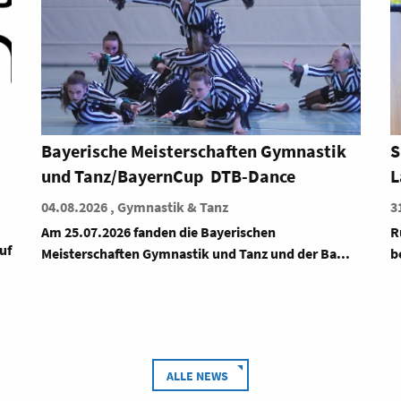
Spannende Wettkämpfe beim Turn10-
B
LandesCup in Illertissen
b
31.07.2026 , Gerätturnen
3
Rund 230 Turnerinnen und Turner aus ganz Bayern
L
.
begeistern in Illertissen
s
ALLE NEWS