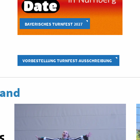
BAYERISCHES TURNFEST 2027
VORBESTELLUNG TURNFEST-AUSSCHREIBUNG
band