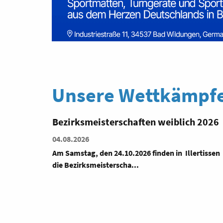
Unsere Wettkämpfe
h 2026
Teamsitzung Turngau Würzburg
01.09.2026
ertissen
Regelmäßige TeamSitzung Turngau Würzburg