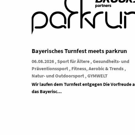
krun
Bayerische Meisterschaften Gymnastik
und Tanz/BayernCup DTB-Dance
s- und
nds ,
04.08.2026 , Gymnastik & Tanz
Am 25.07.2026 fanden die Bayerischen
rfreude auf
Meisterschaften Gymnastik und Tanz und der Ba..