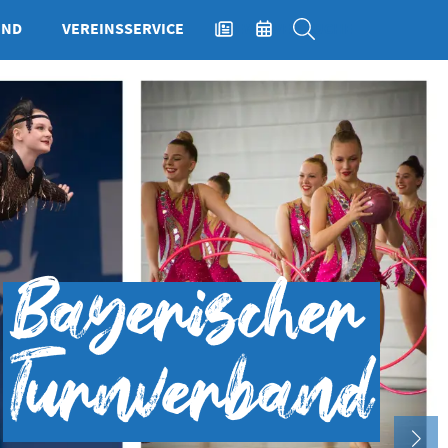
END
VEREINSSERVICE
NEWS
EVENTS
SUCHE
Lehrgangssuch