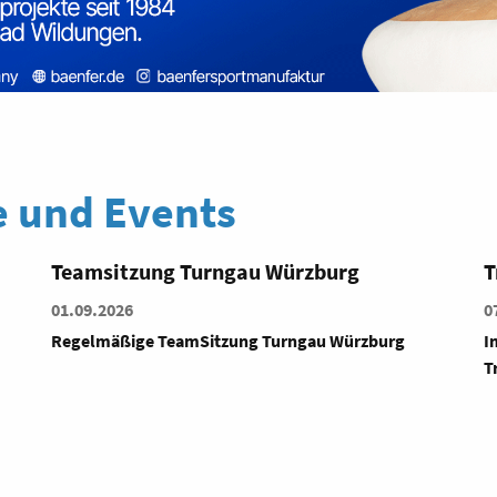
 und Events
Trainerassistenten-Ausbildung
L
R
07.09.2026
T
Im Turngau Donau-Wald findet im September eine
Trainerassistenten-Ausbildung für Jugendliche s...
1
D
R
G