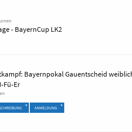
turnen
age - BayernCup LK2
tkampf: Bayernpokal Gauentscheid weiblic
N-Fü-Er
gen
SCHREIBUNG
ANMELDUNG