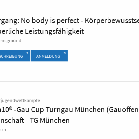
gang: No body is perfect - Körperbewussts
erliche Leistungsfähigkeit
ensgmünd
SCHREIBUNG
ANMELDUNG
rjugendwettkämpfe
n10® -Gau Cup Turngau München (Gauoffen)
nschaft - TG München
hrn