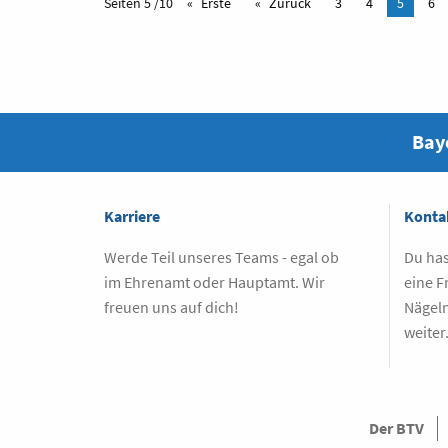
Seiten 5 /10
Erste
Zurück
3
4
5
6
Baye
Karriere
Konta
Werde Teil unseres Teams - egal ob
Du has
im Ehrenamt oder Hauptamt. Wir
eine F
freuen uns auf dich!
Nägeln
weiter
Der BTV