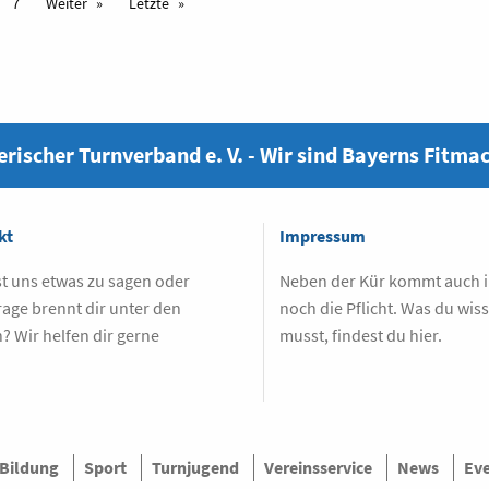
7
Weiter
Letzte
rischer Turnverband e. V. - Wir sind Bayerns Fitma
kt
Impressum
t uns etwas zu sagen oder
Neben der Kür kommt auch
rage brennt dir unter den
noch die Pflicht. Was du wis
? Wir helfen dir gerne
musst, findest du hier.
.
Bildung
Sport
Turnjugend
Vereinsservice
News
Ev