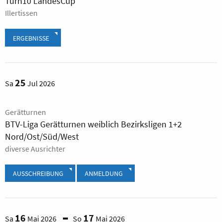
Turn10 LandesCup
Illertissen
ERGEBNISSE
25
Sa
Jul 2026
Gerätturnen
BTV-Liga Gerätturnen weiblich Bezirksligen 1+2
Nord/Ost/Süd/West
diverse Ausrichter
AUSSCHREIBUNG
ANMELDUNG
16
17
Sa
Mai 2026
So
Mai 2026