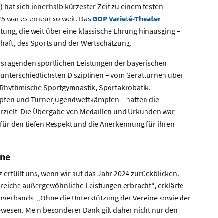
hat sich innerhalb kürzester Zeit zu einem festen
25 war es erneut so weit: Das
GOP Varieté-Theater
altung, die weit über eine klassische Ehrung hinausging –
haft, des Sports und der Wertschätzung.
usragenden sportlichen Leistungen der bayerischen
unterschiedlichsten Disziplinen – vom Gerätturnen über
 Rhythmische Sportgymnastik, Sportakrobatik,
pfen und Turnerjugendwettkämpfen – hatten die
erzielt. Die Übergabe von Medaillen und Urkunden war
d für den tiefen Respekt und die Anerkennung für ihren
hne
 erfüllt uns, wenn wir auf das Jahr 2024 zurückblicken.
reiche außergewöhnliche Leistungen erbracht“, erklärte
rnverbands. „Ohne die Unterstützung der Vereine sowie der
ewesen. Mein besonderer Dank gilt daher nicht nur den