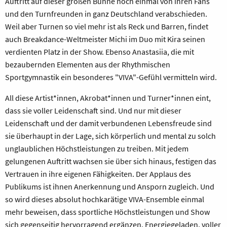
Auftritt auf dieser großen Bühne noch einmal von ihren Fans
und den Turnfreunden in ganz Deutschland verabschieden.
Weil aber Turnen so viel mehr ist als Reck und Barren, findet
auch Breakdance-Weltmeister Michi im Duo mit Kira seinen
verdienten Platz in der Show. Ebenso Anastasiia, die mit
bezaubernden Elementen aus der Rhythmischen
Sportgymnastik ein besonderes "VIVA"-Gefühl vermitteln wird.
All diese Artist*innen, Akrobat*innen und Turner*innen eint,
dass sie voller Leidenschaft sind. Und nur mit dieser
Leidenschaft und der damit verbundenen Lebensfreude sind
sie überhaupt in der Lage, sich körperlich und mental zu solch
unglaublichen Höchstleistungen zu treiben. Mit jedem
gelungenen Auftritt wachsen sie über sich hinaus, festigen das
Vertrauen in ihre eigenen Fähigkeiten. Der Applaus des
Publikums ist ihnen Anerkennung und Ansporn zugleich. Und
so wird dieses absolut hochkarätige VIVA-Ensemble einmal
mehr beweisen, dass sportliche Höchstleistungen und Show
sich gegenseitig hervorragend ergänzen. Energiegeladen, voller