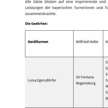
Alle Gäste blicken auf eine inspirierende und
Leistungen der bayerischen Turnerinnen und T
zusammenbrachte.
Die Geehrten:
Gerätturnen
Wilfried Hofer
K
S
G
S
SV Fortuna
Luisa Egersdörfer
S
Regensburg
M
S
B