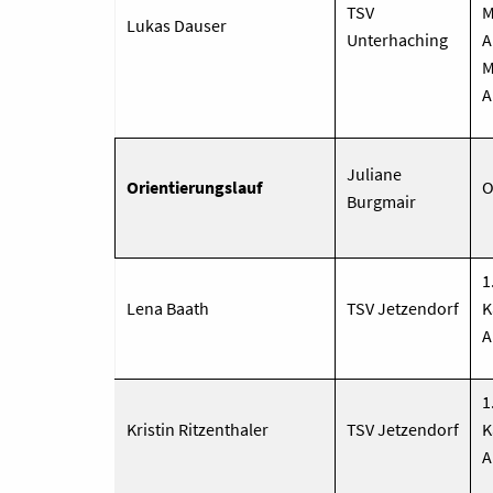
TSV
M
Lukas Dauser
Unterhaching
A
M
A
Juliane
Orientierungslauf
O
Burgmair
1
Lena Baath
TSV Jetzendorf
K
A
1
Kristin Ritzenthaler
TSV Jetzendorf
K
A