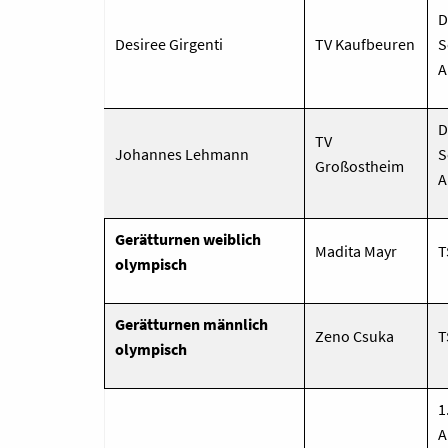
D
Desiree Girgenti
TV Kaufbeuren
S
A
D
TV
Johannes Lehmann
S
Großostheim
A
Gerätturnen weiblich
Madita Mayr
T
olympisch
Gerätturnen männlich
Zeno Csuka
T
olympisch
1
A