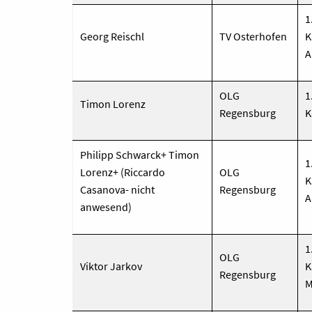
1
Georg Reischl
TV Osterhofen
K
A
OLG
1
Timon Lorenz
Regensburg
K
Philipp Schwarck+ Timon
1
Lorenz+ (Riccardo
OLG
K
Casanova- nicht
Regensburg
A
anwesend)
1
OLG
Viktor Jarkov
K
Regensburg
M