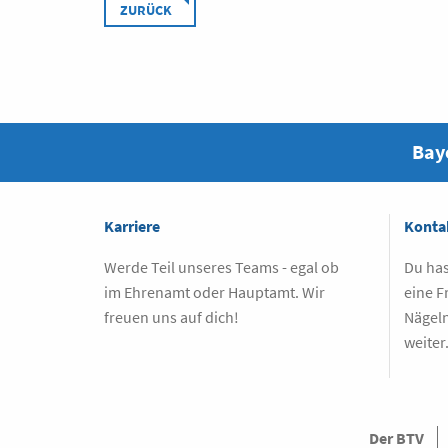
ZURÜCK
Baye
Karriere
Konta
Werde Teil unseres Teams - egal ob
Du has
im Ehrenamt oder Hauptamt. Wir
eine F
freuen uns auf dich!
Nägeln
weiter
Der BTV