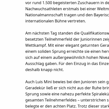
v
or rund
1
.
5
00 begeisterten Zuschauern in d
Nachwuchsathleten erstmals bei einer Weltme
Nationalmannschaft tragen und den Bayeris
internationalen Bühne vertreten.
Am nächsten Tag standen die Qualifikationswe
besetzten Teilnehmerfeld der Juniorinnen z
Wettkampf. Mit einer elegant geturnten Ger
einem soliden Sprung erreichte sie einen her
sich auf einem außergewöhnlich hohen Niveau
Ausschlag gaben. Für den Einzug in das Einzel
deshalb knapp nicht.
Auch Luis Mini bewies bei den Junioren sein 
Geradekür ließ er sich nicht aus der Ruhe bri
Sprung sowie eine nahezu perfekte Spiralekü
gesamten Teilnehmerfeldes – unterstrichen s
belegte er den achten Platz. Trotz dieser sta