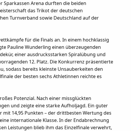
er Sparkassen Arena durften die beiden
isterschaft das Trikot der deutschen
chen Turnverband sowie Deutschland auf der
ttkämpfe für die Finals an. In einem hochklassig
eigte Pauline Wunderling einen überzeugenden
adekür, einer ausdrucksstarken Spiralübung und
vorragenden 12. Platz. Die Konkurrenz präsentierte
, sodass bereits kleinste Unsauberkeiten den
finale der besten sechs Athletinnen reichte es
großes Potenzial. Nach einer missglückten
ngen und zeigte eine starke Aufholjagd. Ein guter
r mit 14,95 Punkten – der drittbesten Wertung des
eine internationale Klasse. In der Endabrechnung
rken Leistungen blieb ihm das Einzelfinale verwehrt,