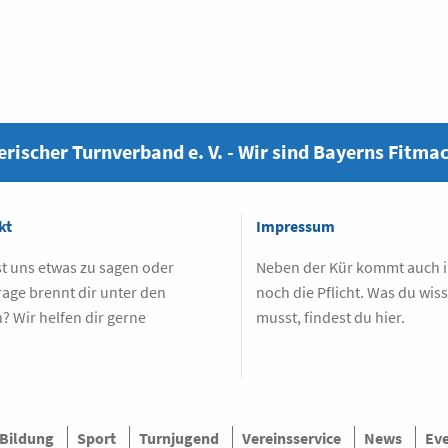
rischer Turnverband e. V. - Wir sind Bayerns Fitma
kt
Impressum
t uns etwas zu sagen oder
Neben der Kür kommt auch
rage brennt dir unter den
noch die Pflicht. Was du wis
? Wir helfen dir gerne
musst, findest du hier.
.
Bildung
Sport
Turnjugend
Vereinsservice
News
Ev