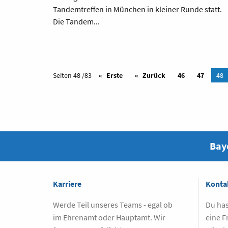
Tandemtreffen in München in kleiner Runde statt.
Die Tandem...
Seiten 48 /83
Erste
Zurück
46
47
48
Baye
Karriere
Konta
Werde Teil unseres Teams - egal ob
Du has
im Ehrenamt oder Hauptamt. Wir
eine F