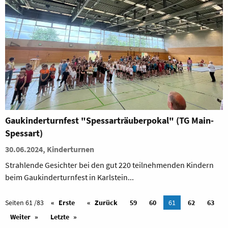
Gaukinderturnfest "Spessarträuberpokal" (TG Main-
Spessart)
30.06.2024, Kinderturnen
Strahlende Gesichter bei den gut 220 teilnehmenden Kindern
beim Gaukinderturnfest in Karlstein...
Seiten 61 /83
Erste
Zurück
59
60
61
62
63
Weiter
Letzte