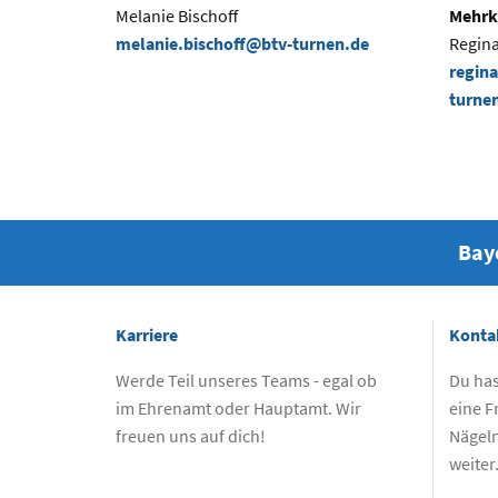
Melanie Bischoff
Mehrk
melanie.bischoff@btv-turnen.de
Regin
regin
turne
Baye
Karriere
Konta
Werde Teil unseres Teams - egal ob
Du has
im Ehrenamt oder Hauptamt. Wir
eine F
freuen uns auf dich!
Nägeln
weiter