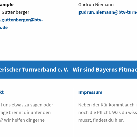
ämpfe
Gudrun Niemann
a Guttenberger
gudrun.niemann@btv-turn
a.guttenberger@btv-
n.de
rischer Turnverband e. V. - Wir sind Bayerns Fitma
kt
Impressum
t uns etwas zu sagen oder
Neben der Kür kommt auch
rage brennt dir unter den
noch die Pflicht. Was du wis
? Wir helfen dir gerne
musst, findest du hier.
.