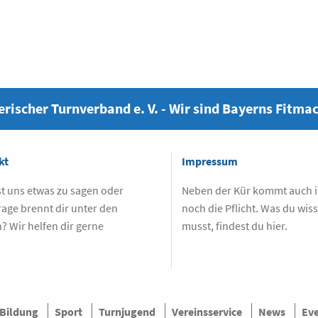
rischer Turnverband e. V. - Wir sind Bayerns Fitma
kt
Impressum
t uns etwas zu sagen oder
Neben der Kür kommt auch
rage brennt dir unter den
noch die Pflicht. Was du wis
? Wir helfen dir gerne
musst, findest du hier.
.
Bildung
Sport
Turnjugend
Vereinsservice
News
Ev