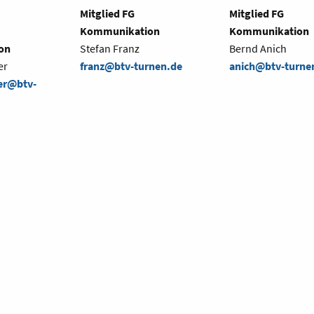
Mitglied FG
Mitglied FG
Kommunikation
Kommunikation
on
Stefan Franz
Bernd Anich
er
franz@btv-turnen.de
anich@btv-turne
er@btv-