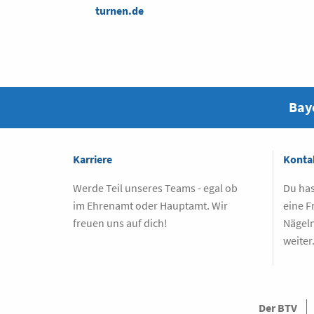
turnen.de
Baye
Karriere
Konta
Werde Teil unseres Teams - egal ob
Du has
im Ehrenamt oder Hauptamt. Wir
eine F
freuen uns auf dich!
Nägeln
weiter
Der BTV