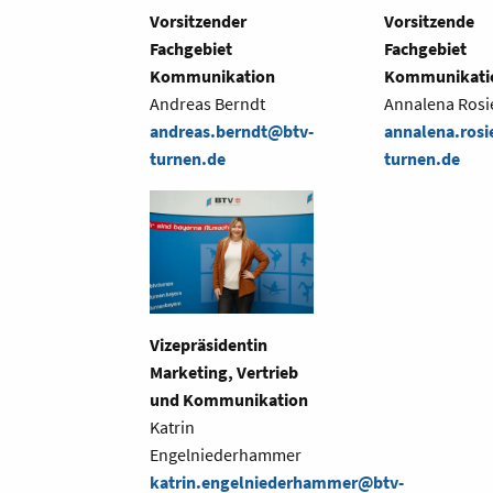
Vorsitzender
Vorsitzende
Fachgebiet
Fachgebiet
Kommunikation
Kommunikati
Andreas Berndt
Annalena Rosi
andreas.berndt@btv-
annalena.rosi
turnen.de
turnen.de
Vizepräsidentin
Marketing, Vertrieb
und Kommunikation
Katrin
Engelniederhammer
katrin.engelniederhammer@btv-