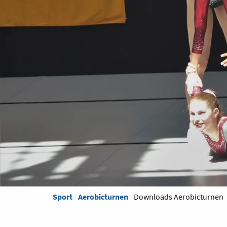
Sport
Aerobicturnen
Downloads Aerobicturnen